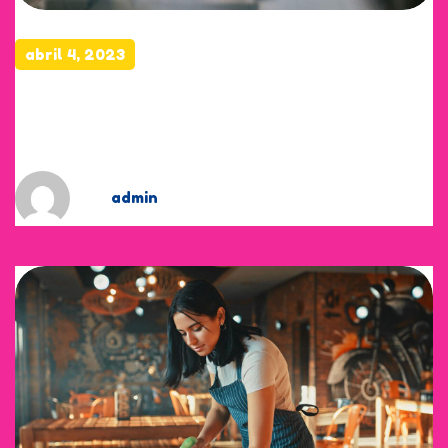
abril 4, 2023
Menus for your event,
inspired equally
by
admin