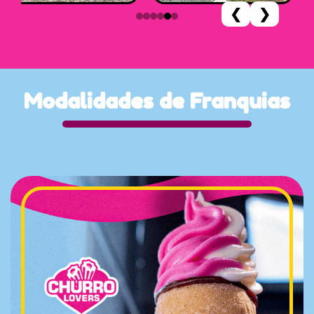
❮
❯
Modalidades
de
Franquias