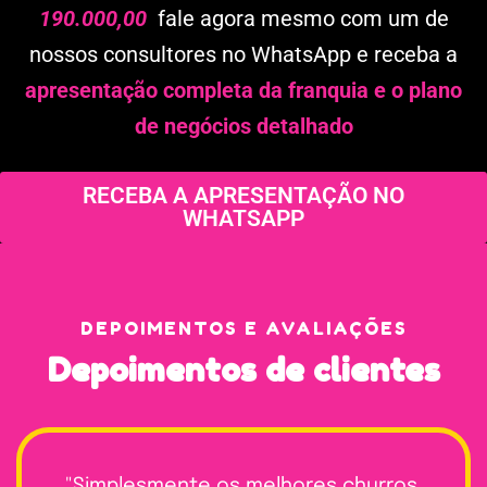
190.000,00
fale agora mesmo com um de
nossos consultores no WhatsApp e receba a
apresentação completa da franquia e o plano
de negócios detalhado
RECEBA A APRESENTAÇÃO NO
WHATSAPP
DEPOIMENTOS E AVALIAÇÕES
Depoimentos
de
clientes
"Adoro a praticidade do quiosque da
"Simplesmente os melhores churros
"Além do sabor incrível, o
"Adoro a praticidade do quiosque da
"Simplesmente os melhores churros