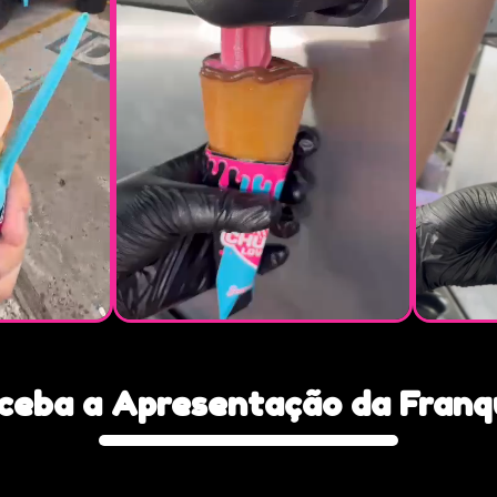
ceba
a
Apresentação
da
Franq