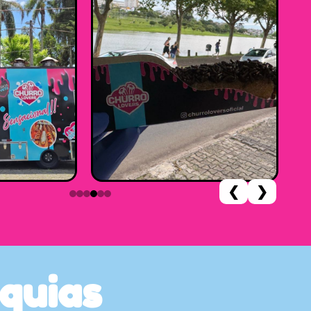
❮
❯
quias