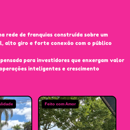
a rede de franquias construída sobre um
el, alto giro e forte conexão com o público
pensada para investidores que enxergam valor
scolher Churro Lovers
operações inteligentes e crescimento
s pela criatividade, qualidade dos
resentação impecável. Nossa proposta é
r, estética e experiência única.
Momentos Doces