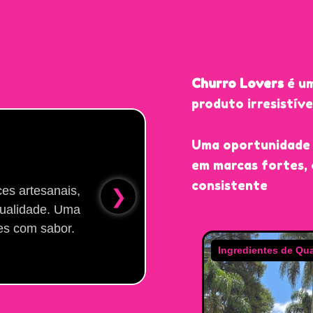
Churro Lovers
é um
produto irresistív
Uma oportunidade 
Por que e
em marcas fortes, 
consistente
es artesanais,
Nos destacamo
❯
qualidade. Uma
ingredientes e ap
es com sabor.
unir sabo
Ingredientes de Qualidade
Feito com Amor