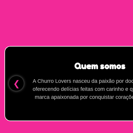
Quem somos
A Churro Lovers nasceu da paixão por doc
❮
oferecendo delícias feitas com carinho e 
marca apaixonada por conquistar coraçõ
a
Tradição e Sabor