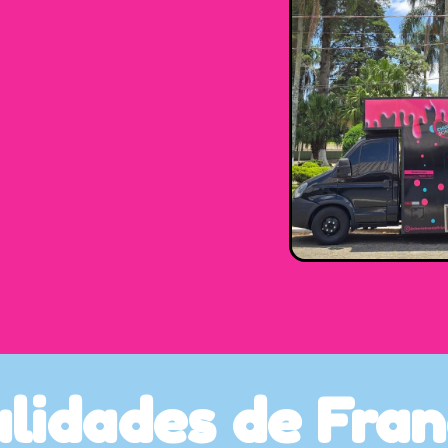
lidades
de
Fran