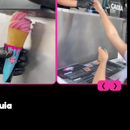
❮
❯
uia